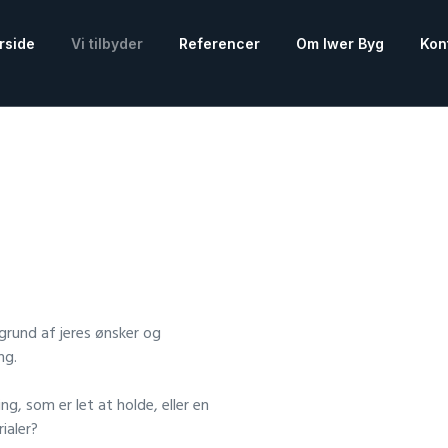
rside
Vi tilbyder
Referencer
Om Iwer Byg
Kon
grund af jeres ønsker og
ng.
g, som er let at holde, eller en
ialer?