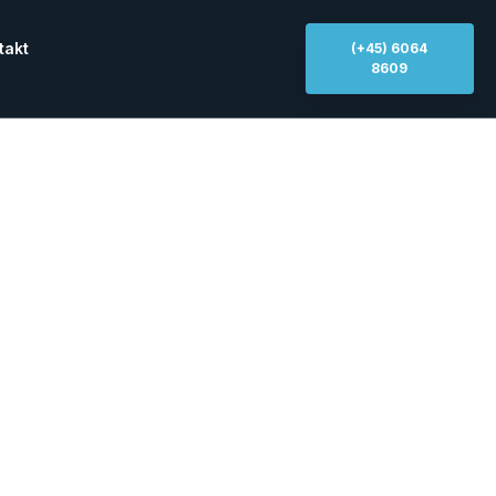
takt
(+45) 6064
8609