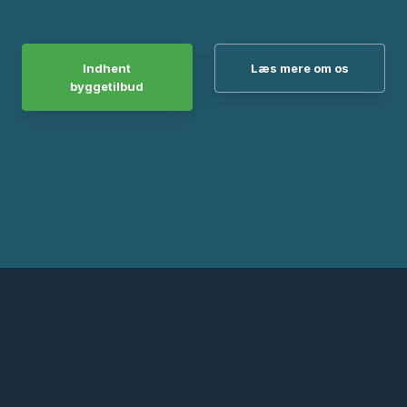
Indhent
Læs mere om os
byggetilbud