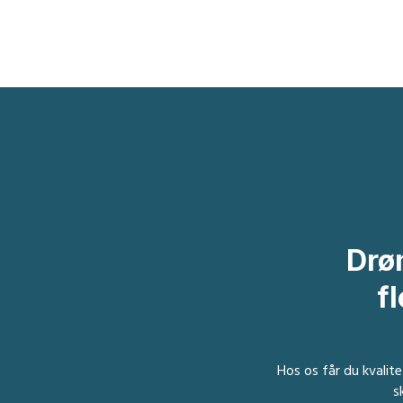
Drø
​
Hos os får du kvalite
s