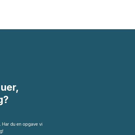
uer,
g?
e. Har du en opgave vi
g!