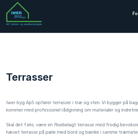
Fo
​Terrasser
Iwer byg ApS opfører terrasser i træ og sten. Vi bygger på bag
kommer med professionel rådgivning om materialer og indretni
Skal det f.eks. være en flisebelagt terrasse med frodig bevoksnin
hævet terrasse på pæle med bord og bænke i samme træmater